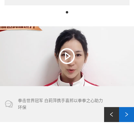
拳击世界冠军 白莉萍携手喜邦以拳拳之心助力
环保