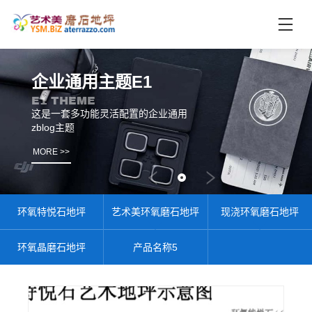
首
页
未
企业通用主题E1
分
E1 THEME
类
这是一套多功能灵活配置的企业通用
zblog主题
联
电
系
话
MORE >>
我
咨
们
询
环氧特悦石地坪
艺术美环氧磨石地坪
现浇环氧磨石地坪
环氧晶磨石地坪
产品名称5