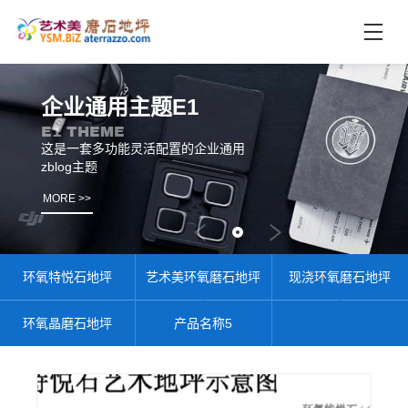
首
页
未
企业通用主题E1
分
E1 THEME
类
这是一套多功能灵活配置的企业通用
zblog主题
联
电
系
话
MORE >>
我
咨
们
询
环氧特悦石地坪
艺术美环氧磨石地坪
现浇环氧磨石地坪
环氧晶磨石地坪
产品名称5