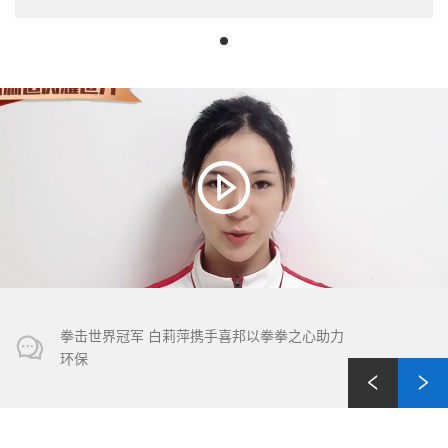
拳击世界冠军 白莉萍携手喜邦以拳拳之心助力
环保