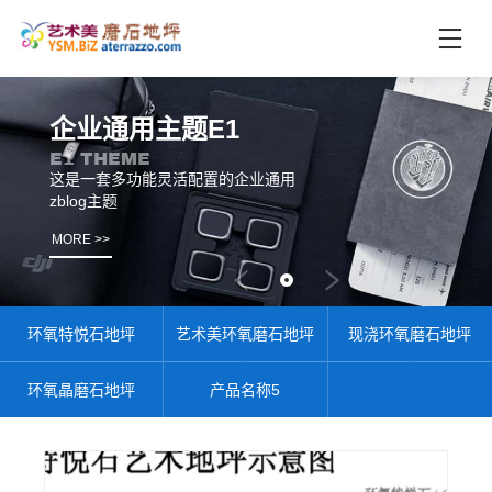
首
页
未
企业通用主题E1
分
E1 THEME
类
这是一套多功能灵活配置的企业通用
zblog主题
联
电
系
话
MORE >>
我
咨
们
询
环氧特悦石地坪
艺术美环氧磨石地坪
现浇环氧磨石地坪
环氧晶磨石地坪
产品名称5