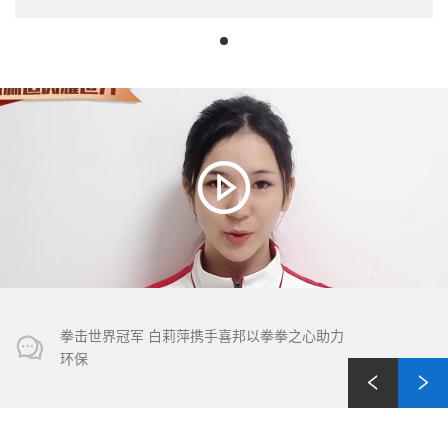
拳击世界冠军 白莉萍携手喜邦以拳拳之心助力
环保