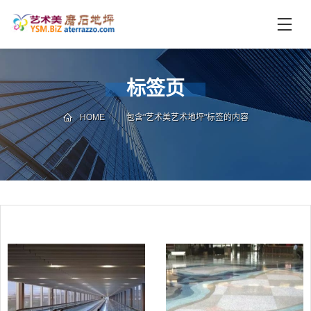
首
页
未
标签页
分
类
HOME
包含"艺术美艺术地坪"标签的内容
联
电
系
话
我
咨
们
询