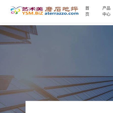
首
产品
首
页
中心
页
未
分
类
联
电
系
话
我
咨
们
询