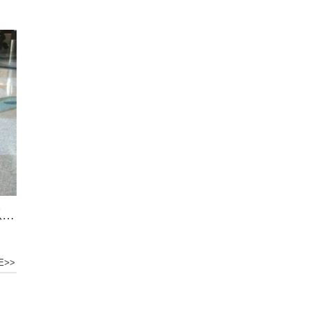
太康艺术美®环氧磨石地坪—一种你可以触摸到的美。
E>>