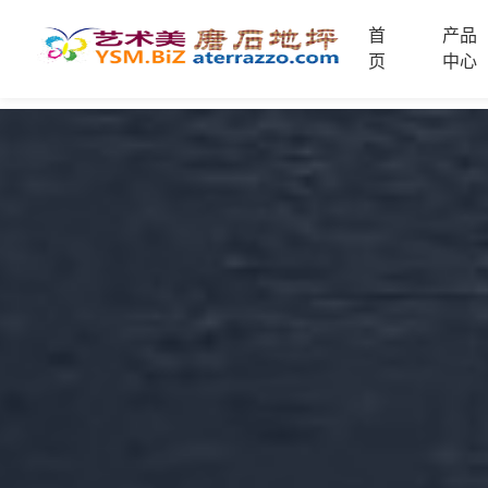
首
产品
首
页
中心
页
未
分
类
联
电
系
话
我
咨
们
询