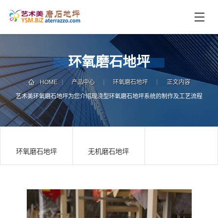
首
页
未
环氧磨石地坪
分
类
HOME
产品中心
环氧磨石地坪
正文内容
联
电
艺术美环氧磨石地坪为您介绍现浇型环氧磨石地坪系统的制作及工艺流程
系
话
我
咨
们
询
环氧磨石地坪
无机磨石地坪