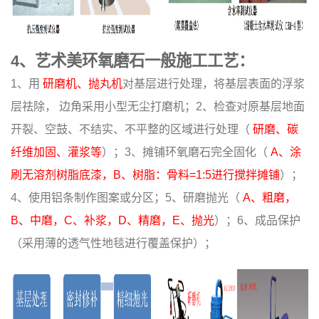
4、艺术美环氧磨石一般施工工艺：
1、用
研磨机、抛丸机
对基层进行处理，将基层表面的浮浆
层祛除， 边角采用小型无尘打磨机；2、检查对原基层地面
开裂、空鼓、不结实、不平整的区域进行处理（
研磨、碳
纤维加固、灌浆等
）；3、摊铺环氧磨石完全固化（
A、涂
刷无溶剂树脂底漆，B、树脂：骨料=1:5进行搅拌摊铺
）；
4、使用铝条制作图案或分区；5、研磨抛光（
A、粗磨，
B、中磨，C、补浆，D、精磨，E、抛光
）；6、成品保护
（采用薄的透气性地毯进行覆盖保护）；