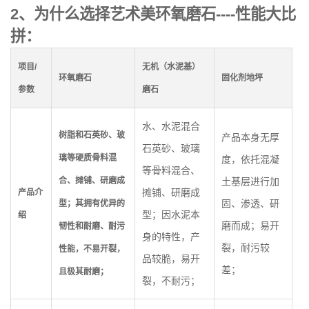
2、为什么选择艺术美环氧磨石----性能大比
拼：
项目
/
无机（水泥基）
环氧磨石
固化剂地坪
参数
磨石
水、水泥混合
树脂和石英砂、玻
产品本身无厚
石英砂、玻璃
璃等硬质骨料混
度，依托混凝
等骨料混合、
合、摊铺、研磨成
土基层进行加
摊铺、研磨成
产品介
固、渗透、研
型；其拥有优异的
型；因水泥本
绍
磨而成；易开
韧性和耐磨、耐污
身的特性，产
裂，耐污较
性能，不易开裂，
品较脆，易开
差；
且极其耐磨；
裂，不耐污；