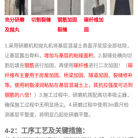
充分研磨
切割裂缝
钢筋加固
碳纤维加
及抛丸
裂缝
固
1.采用研磨机和抛丸机将基层混凝土表面浮浆层全部祛除，
让基层露出骨料，
增加与基层的粘接面积
。2.裂缝处横向切
割后填充
钢筋
进行加固，再使用
碳纤维
进行二次加固！（
碳
纤维布主要用于房屋加固、桥梁加固、隧道加固、裂缝修补
等。使用树脂浸润粘贴在基层混凝土上，其抗拉强度可达到
钢筋的八倍！
）3.施工过程中，研磨机搭配高功率吸尘器，
确保施工过程中无明显扬尘。4.研磨过程中使用3m靠尺检
测基层平整度，将明显凸起处研磨平整。
4-2：工序工艺及关键措施：