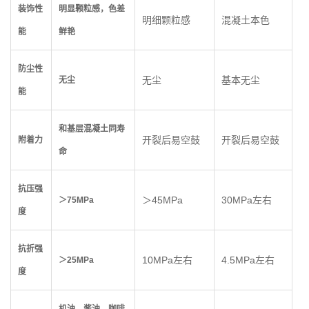
装饰性
明显颗粒感，色差
明细颗粒感
混凝土本色
能
鲜艳
防尘性
无尘
基本无尘
无尘
能
和基层混凝土同寿
开裂后易空鼓
开裂后易空鼓
附着力
命
抗压强
＞45MPa
30MPa左右
＞
75MPa
度
抗折强
10MPa左右
4.5MPa左右
＞
25
MPa
度