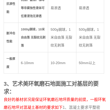
机油、酱油、咖啡
抗渗性
易渗透
易渗透
等非腐蚀性液体可
能
任意浸泡无渗透
500g钢球，1
500g钢球，1
1000g
钢球，
10
米
耐冲击
米自由落 无裂
米自由落 无裂
自由落
无裂纹无剥
性能
纹无剥落
纹无剥落
落
一般厚
6-10mm
10-20mm
50mm以上
度
3、艺术美环氧磨石地面施工对基层的要
求：
良好的基材状况是保证环氧磨石地坪质量的前提，一般环氧
磨石地坪对混凝土基材的要求如下
1、混凝土要求平整密