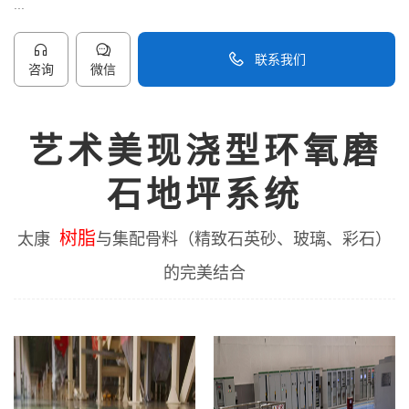
...
联系我们
咨询
微信
40096-50096
艺术美现浇型环氧磨
石地坪系统
树脂
太康
与集配骨料（精致石英砂、玻璃、彩石）
的完美结合