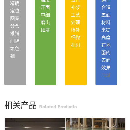
精确
开面
补浆
合适
定位
中细
工艺
罩面
图案
磨出
处理
材料
分仓
细度
填补
来提
难铺
细微
高磨
间隔
孔洞
石地
填色
面的
铺
表面
效果
盐城
相关产品
Related Products