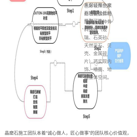
来保证整个磨
色彩较传统水
石地面极低的
磨石更加鲜艳
开裂可能
饱满。多种骨
料选择（玻
璃、石英砂、
天然采石、贝
壳、金属碎
片）可实现内
饰、墙面、地
面整体空间。
晶磨石施工团队本着“诚心做人，匠心做事”的团队核心价值观，