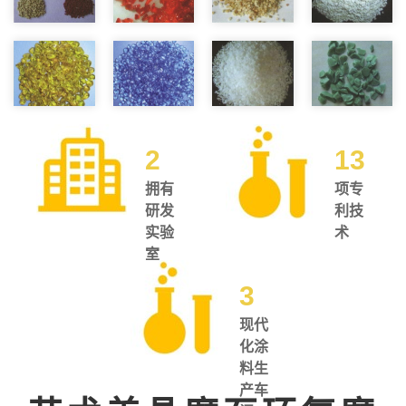
2
13
拥有
项专
研发
利技
实验
术
室
3
现代
化涂
料生
产车