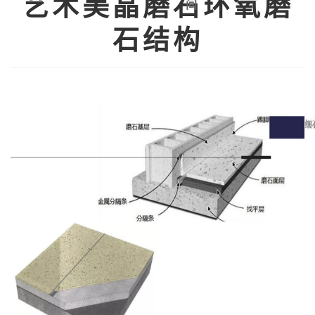
艺术美晶磨石环氧磨
间
石结构