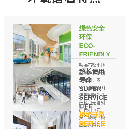
绿色安全
环保
ECO-
FRIENDLY
臻磨石整个地
超长使用
面系统均采用
寿命
无溶剂、零
VOC排放的环
SUPER
保型树脂为粘
SERVICE
结料和无辐射
LIFE
的骨料（石
拒绝开裂
整个地面同质
英、玻璃、贝
REFUSE
透心，具有优
壳、水洗石