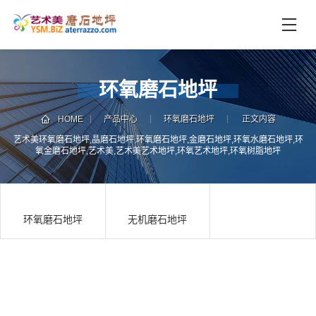
首
页
未
环氧磨石地坪
分
类
HOME
产品中心
环氧磨石地坪
正文内容
联
电
艺术美环氧磨石地坪,晶磨石地坪,环氧磨石地坪,金磨石地坪,环氧水磨石地坪,环
系
话
氧金磨石地坪,艺术美,艺术美艺术地坪,环氧艺术地坪,环氧树脂地坪
我
咨
们
询
环氧磨石地坪
无机磨石地坪