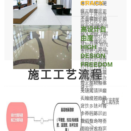
CRACK
异于石材的硬
等）：无毒无
度、耐磨度，
味无甲醛，更
相较于其他传
不易磨蚀被美
不含辐射，相
统磨石较大的
誉为“无缝硬地
比传统建材，
高设计自
开裂风险系
毯”；防化学腐
如木地板、瓷
数，臻磨石从
由度
蚀、易清洁、
砖、大理石等
基层处理-精找
HIGH
易翻新养护，
更环保、更健
平砂浆-磨石面
DESIGN
长达跟建筑主
康。整个地面
层材料的选择
FREEDOM
体同寿命的使
体系可达A级
在压折比都具
施工工艺流程
用年限，让您
防火，绿色建
有极高的优
整个地面可实
一次选择，终
筑LEED认
势，从材料本
现大面积整体
身无忧
证。
身决定了臻磨
无缝摊铺，最
石始终如的稳
大程度还原设
定性：针对每·
计；多达一百
个不同基层，
多种色彩、图
我们有多种不
案造型均可自
同的技术方案
由设计定制，