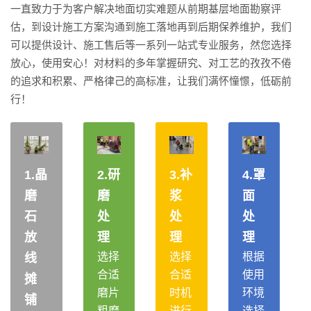
一直致力于为客户解决地面切实难题从前期基层地面勘察评
估，到设计施工方案沟通到施工落地再到后期保养维护，我们
可以提供设计、施工售后等一系列一站式专业服务，然您选择
放心，使用安心！对材料的多年掌握研究、对工艺的孜孜不倦
的追求和积累、严格律己的高标准，让我们满怀憧憬，低砺前
行！
1.晶
2.研
3.补
4.罩
磨
磨
浆
面
石
处
处
处
放
理
理
理
选择
选择
根据
线
合适
合适
使用
摊
磨片
时机
环境
铺
粗磨
进行
选择