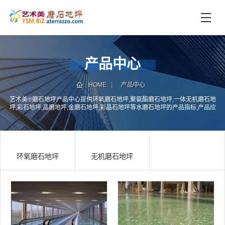
首
页
未
产品中心
分
类
HOME
产品中心
联
电
艺术美®磨石地坪产品中心提供环氧磨石地坪,聚氨酯磨石地坪,一体无机磨石地
系
话
坪,彩石地坪,晶磨地坪,金磨石地坪,彩晶石地坪等水磨石地坪的产品指标,产品应
我
咨
用等产品信息发布
们
询
环氧磨石地坪
无机磨石地坪