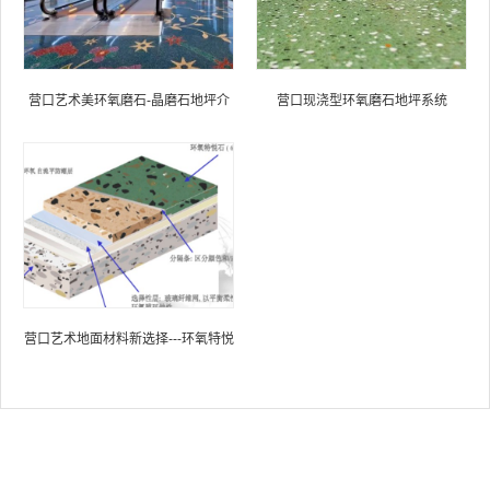
营口艺术美环氧磨石-晶磨石地坪介
营口现浇型环氧磨石地坪系统
绍
营口艺术地面材料新选择---环氧特悦
石地坪