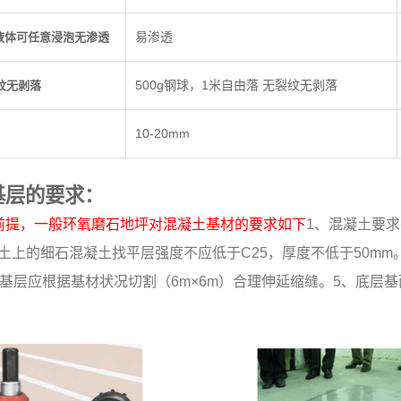
易渗透
液体可任意浸泡无渗透
500g钢球，1米自由落 无裂纹无剥落
纹无剥落
10-20mm
基层的要求：
前提，一般环氧磨石地坪对混凝土基材的要求如下
1、混凝土要求
凝土上的细石混凝土找平层强度不应低于C25，厚度不低于50m
基层应根据基材状况切割（6m×6m）合理伸延缩缝。5、底层