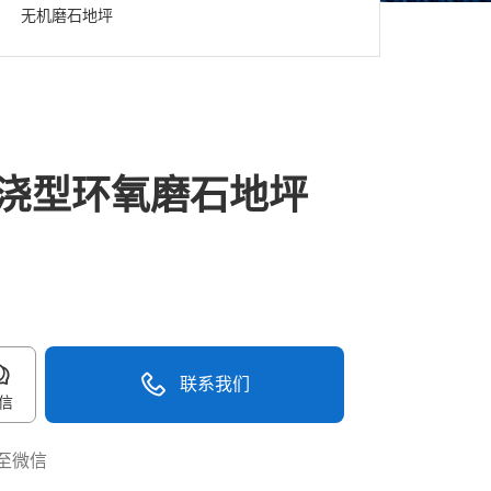
无机磨石地坪
浇型环氧磨石地坪
联系我们
信
至微信
40096-50096