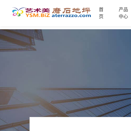
首
产品
首
页
中心
页
未
分
类
联
电
系
话
我
咨
们
询