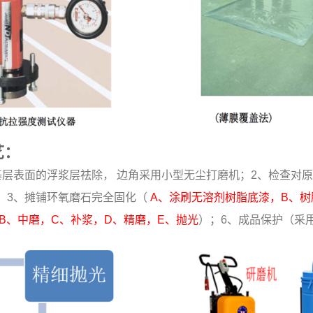
艺：
基层表面的浮浆层祛除， 边角采用小型无尘打磨机；2、检查对
；3、摊铺环氧磨石完全固化（
A、涂刷无溶剂树脂底漆，B、树脂
B、中磨，C、补浆，D、精磨，E、抛光
）；6、成品保护（采