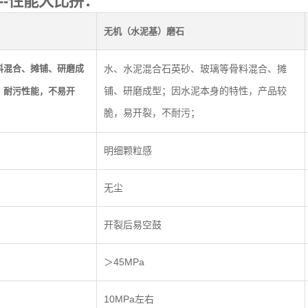
--性能大比拼：
无机（水泥基）磨石
料混合、摊铺、研磨成
水、水泥混合石英砂、玻璃等骨料混合、摊
铺、研磨成型；因水泥本身的特性，产品较
、耐污性能，不易开
脆，易开裂，不耐污；
明细颗粒感
无尘
开裂后易空鼓
＞45MPa
10MPa左右