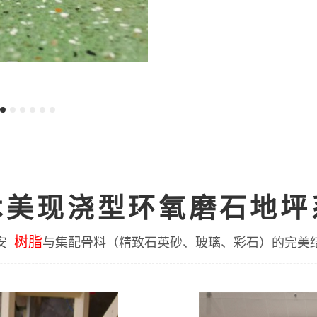
术美现浇型环氧磨石地坪
树脂
安
与集配骨料（精致石英砂、玻璃、彩石）的完美