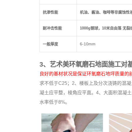
抗渗性能
机油、酱油、咖啡等非腐蚀性
耐冲击性能
1000g
钢球，
10
米自由落
无裂
6-10mm
一般厚度
3、艺术美环氧磨石地面施工对
良好的基材状况是保证环氧磨石地坪质量的
求不低于C25；2、楼板上及分次浇铸的混
凝土应平整，棱角应平直。4、大面积混凝土
水率低于8%。