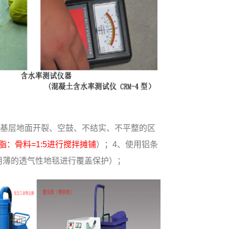
原基层地面开裂、空鼓、不结实、不平整的区
：骨料=1:5进行搅拌摊铺
）；4、使用铝条
用薄的透气性地毯进行覆盖保护）；