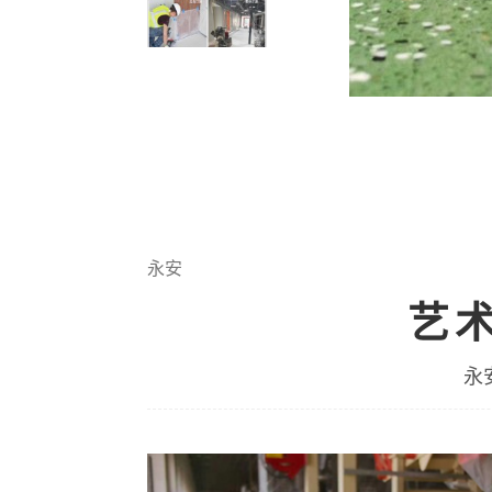
永安
艺
永