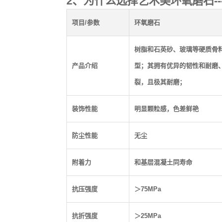
2、为什么选择艺术美环氧磨石--
项目
/
参数
环氧磨石
树脂和石英砂、玻璃等硬质骨
产品介绍
型；其拥有优异的韧性和耐磨
裂，且极其耐磨；
装饰性能
明显颗粒感，色差鲜艳
防尘性能
无尘
附着力
和基层混凝土同寿命
抗压强度
＞
75MPa
抗折强度
＞
25
MPa