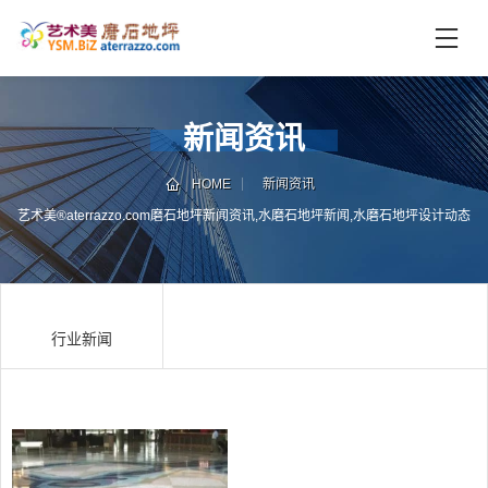
首
页
未
新闻资讯
分
类
HOME
新闻资讯
联
电
艺术美®aterrazzo.com磨石地坪新闻资讯,水磨石地坪新闻,水磨石地坪设计动态
系
话
我
咨
们
询
行业新闻