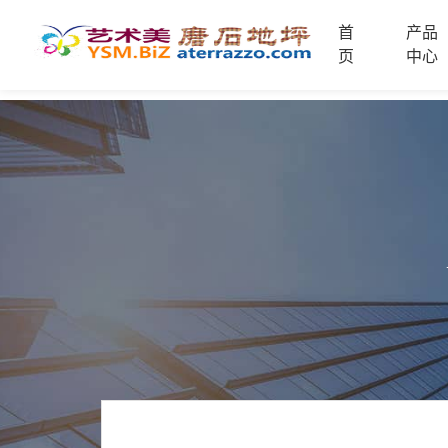
首
产品
首
页
中心
页
未
分
类
联
电
系
话
我
咨
们
询