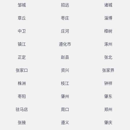
邹城
招远
诸城
章丘
枣庄
淄博
中卫
庄河
樟树
镇江
遵化市
涿州
正定
赵县
张北
张家口
资兴
张家界
株洲
枝江
钟祥
枣阳
肇州
肇东
驻马店
周口
郑州
张掖
遵义
肇庆