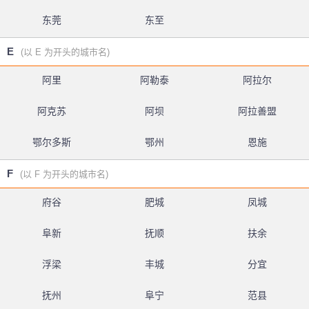
东莞
东至
E
(以 E 为开头的城市名)
阿里
阿勒泰
阿拉尔
阿克苏
阿坝
阿拉善盟
鄂尔多斯
鄂州
恩施
F
(以 F 为开头的城市名)
府谷
肥城
凤城
阜新
抚顺
扶余
浮梁
丰城
分宜
抚州
阜宁
范县