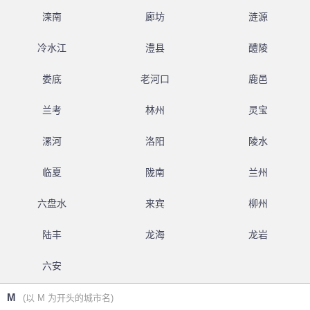
滦南
廊坊
涟源
冷水江
澧县
醴陵
娄底
老河口
鹿邑
兰考
林州
灵宝
漯河
洛阳
陵水
临夏
陇南
兰州
六盘水
来宾
柳州
陆丰
龙海
龙岩
六安
M
(以 M 为开头的城市名)