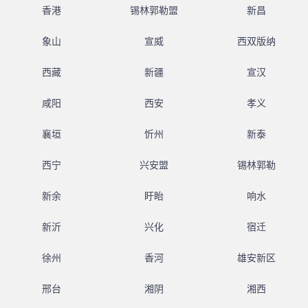
香港
锡林郭勒盟
新昌
象山
宣威
西双版纳
西藏
新疆
宣汉
咸阳
西安
孝义
襄垣
忻州
新泰
西宁
兴安盟
锡林郭勒
新余
盱眙
响水
新沂
兴化
宿迁
徐州
香河
雄安新区
邢台
湘阴
湘西