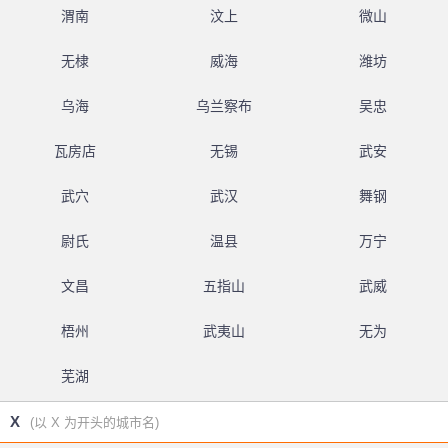
渭南
汶上
微山
无棣
威海
潍坊
乌海
乌兰察布
吴忠
瓦房店
无锡
武安
武穴
武汉
舞钢
尉氏
温县
万宁
文昌
五指山
武威
梧州
武夷山
无为
芜湖
X
(以 X 为开头的城市名)