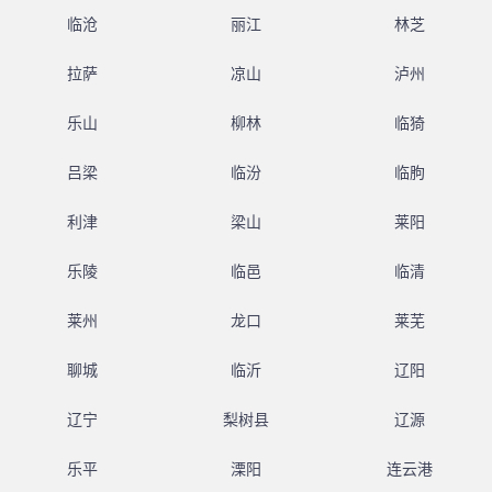
临沧
丽江
林芝
拉萨
凉山
泸州
乐山
柳林
临猗
吕梁
临汾
临朐
利津
梁山
莱阳
乐陵
临邑
临清
莱州
龙口
莱芜
聊城
临沂
辽阳
辽宁
梨树县
辽源
乐平
溧阳
连云港