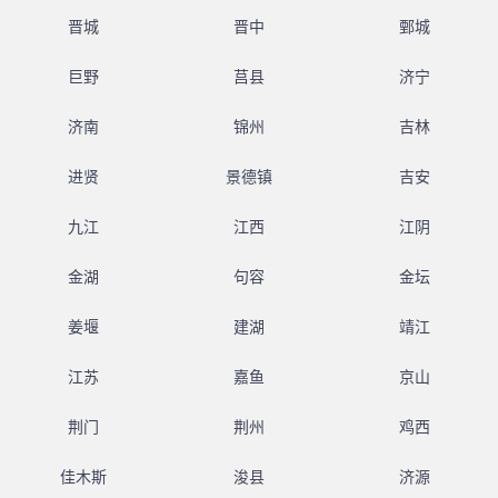
晋城
晋中
鄄城
巨野
莒县
济宁
济南
锦州
吉林
进贤
景德镇
吉安
九江
江西
江阴
金湖
句容
金坛
姜堰
建湖
靖江
江苏
嘉鱼
京山
荆门
荆州
鸡西
佳木斯
浚县
济源