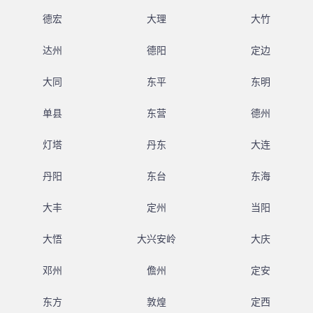
德宏
大理
大竹
达州
德阳
定边
大同
东平
东明
单县
东营
德州
灯塔
丹东
大连
丹阳
东台
东海
大丰
定州
当阳
大悟
大兴安岭
大庆
邓州
儋州
定安
东方
敦煌
定西