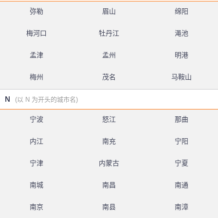
弥勒
眉山
绵阳
梅河口
牡丹江
渑池
孟津
孟州
明港
梅州
茂名
马鞍山
N
(以 N 为开头的城市名)
宁波
怒江
那曲
内江
南充
宁阳
宁津
内蒙古
宁夏
南城
南昌
南通
南京
南县
南漳