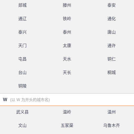
郯城
滕州
泰安
通辽
铁岭
通化
泰兴
泰州
唐山
天门
太康
通许
屯昌
天水
铜仁
台山
天长
桐城
铜陵
W
(以 W 为开头的城市名)
武义县
温岭
温州
文山
五家渠
乌鲁木齐