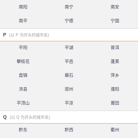
南阳
南宁
南安
南平
宁德
宁国
P
(以 P 为开头的城市名)
平阳
平湖
普洱
攀枝花
平邑
蓬莱
盘锦
磐石
萍乡
沛县
邳州
濮阳
平顶山
平凉
莆田
Q
(以 Q 为开头的城市名)
黔东
黔西
衢州