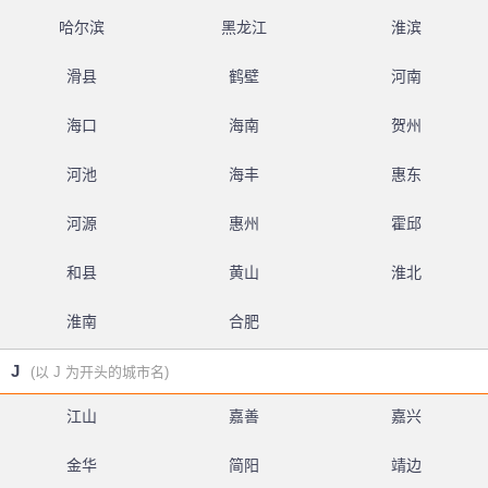
哈尔滨
黑龙江
淮滨
滑县
鹤壁
河南
海口
海南
贺州
河池
海丰
惠东
河源
惠州
霍邱
和县
黄山
淮北
淮南
合肥
J
(以 J 为开头的城市名)
江山
嘉善
嘉兴
金华
简阳
靖边