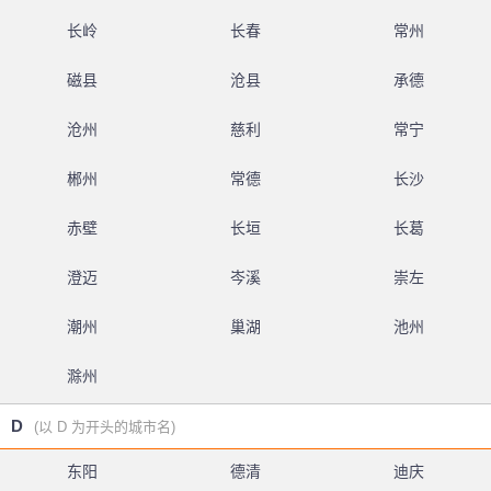
长岭
长春
常州
磁县
沧县
承德
沧州
慈利
常宁
郴州
常德
长沙
赤壁
长垣
长葛
澄迈
岑溪
崇左
潮州
巢湖
池州
滁州
D
(以 D 为开头的城市名)
东阳
德清
迪庆