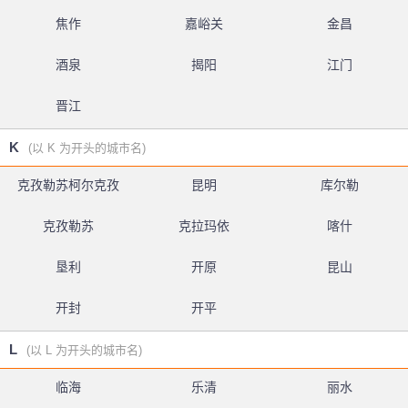
焦作
嘉峪关
金昌
酒泉
揭阳
江门
晋江
K
(以 K 为开头的城市名)
克孜勒苏柯尔克孜
昆明
库尔勒
克孜勒苏
克拉玛依
喀什
垦利
开原
昆山
开封
开平
L
(以 L 为开头的城市名)
临海
乐清
丽水