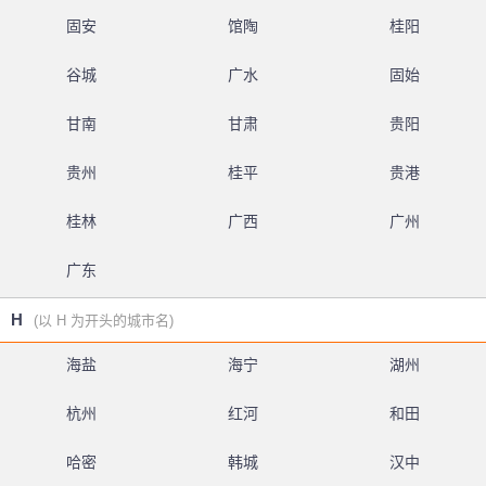
固安
馆陶
桂阳
谷城
广水
固始
甘南
甘肃
贵阳
贵州
桂平
贵港
桂林
广西
广州
广东
H
(以 H 为开头的城市名)
海盐
海宁
湖州
杭州
红河
和田
哈密
韩城
汉中