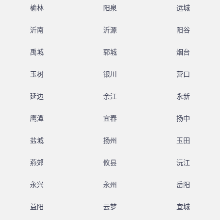
榆林
阳泉
运城
沂南
沂源
阳谷
禹城
郓城
烟台
玉树
银川
营口
延边
余江
永新
鹰潭
宜春
扬中
盐城
扬州
玉田
燕郊
攸县
沅江
永兴
永州
岳阳
益阳
云梦
宜城