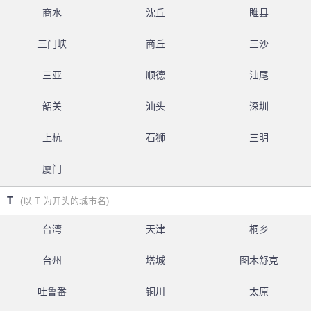
商水
沈丘
睢县
三门峡
商丘
三沙
三亚
顺德
汕尾
韶关
汕头
深圳
上杭
石狮
三明
厦门
T
(以 T 为开头的城市名)
台湾
天津
桐乡
台州
塔城
图木舒克
吐鲁番
铜川
太原