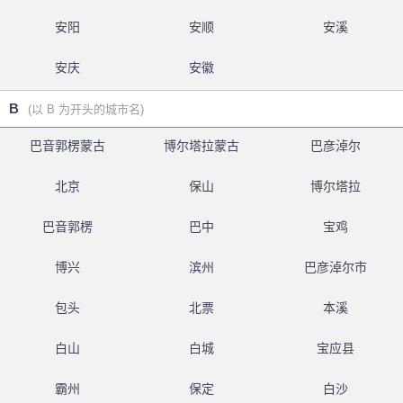
安阳
安顺
安溪
安庆
安徽
B
(以 B 为开头的城市名)
巴音郭楞蒙古
博尔塔拉蒙古
巴彦淖尔
北京
保山
博尔塔拉
巴音郭楞
巴中
宝鸡
博兴
滨州
巴彦淖尔市
包头
北票
本溪
白山
白城
宝应县
霸州
保定
白沙