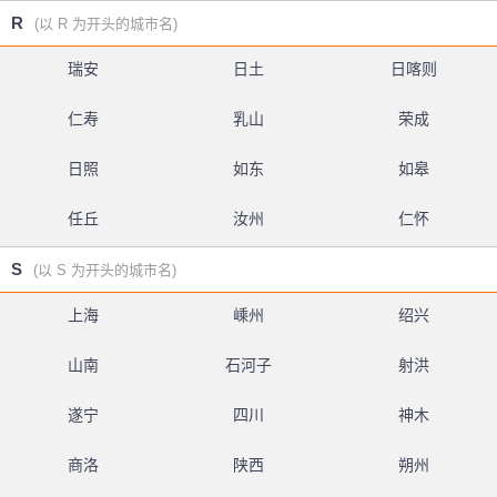
R
(以 R 为开头的城市名)
瑞安
日土
日喀则
仁寿
乳山
荣成
日照
如东
如皋
任丘
汝州
仁怀
S
(以 S 为开头的城市名)
上海
嵊州
绍兴
山南
石河子
射洪
遂宁
四川
神木
商洛
陕西
朔州