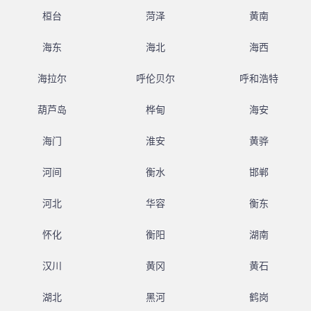
桓台
菏泽
黄南
海东
海北
海西
海拉尔
呼伦贝尔
呼和浩特
葫芦岛
桦甸
海安
海门
淮安
黄骅
河间
衡水
邯郸
河北
华容
衡东
怀化
衡阳
湖南
汉川
黄冈
黄石
湖北
黑河
鹤岗