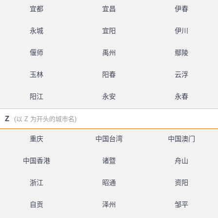
宜都
宜昌
伊春
永城
宜阳
伊川
偃师
禹州
鄢陵
玉林
阳春
云浮
阳江
永安
永春
Z
(以 Z 为开头的城市名)
重庆
中国台湾
中国澳门
中国香港
诸暨
舟山
浙江
昭通
资阳
自贡
泽州
邹平