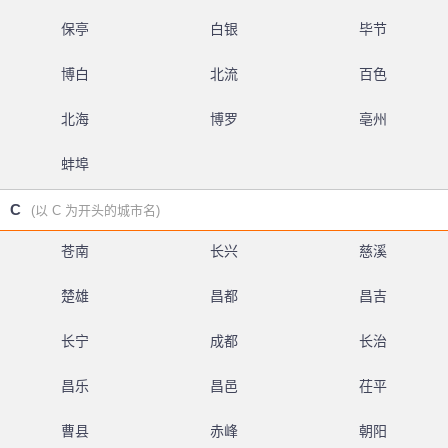
保亭
白银
毕节
博白
北流
百色
北海
博罗
亳州
蚌埠
C
(以 C 为开头的城市名)
苍南
长兴
慈溪
楚雄
昌都
昌吉
长宁
成都
长治
昌乐
昌邑
茌平
曹县
赤峰
朝阳