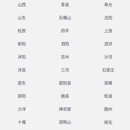
山西
莘县
寿光
山东
石嘴山
沈阳
松原
四平
上饶
射阳
泗阳
泗洪
沭阳
苏州
沙河
涉县
三河
石家庄
邵东
邵阳县
双峰
邵阳
随县
松滋
沙洋
神农架
随州
十堰
双鸭山
绥化