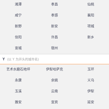
湘潭
孝昌
仙桃
咸宁
孝感
襄阳
新野
新安
项城
信阳
许昌
新乡
宣城
宿州
Y
(以 Y 为开头的城市名)
艺术水磨石地坪
伊犁哈萨克
玉环
永康
余姚
义乌
玉溪
云南
伊犁
雅安
宜宾
延安