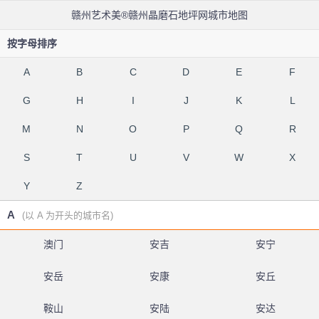
赣州艺术美®赣州晶磨石地坪网城市地图
按字母排序
A
B
C
D
E
F
G
H
I
J
K
L
M
N
O
P
Q
R
S
T
U
V
W
X
Y
Z
A
(以 A 为开头的城市名)
澳门
安吉
安宁
安岳
安康
安丘
鞍山
安陆
安达