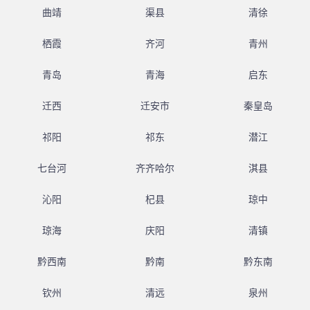
曲靖
渠县
清徐
栖霞
齐河
青州
青岛
青海
启东
迁西
迁安市
秦皇岛
祁阳
祁东
潜江
七台河
齐齐哈尔
淇县
沁阳
杞县
琼中
琼海
庆阳
清镇
黔西南
黔南
黔东南
钦州
清远
泉州