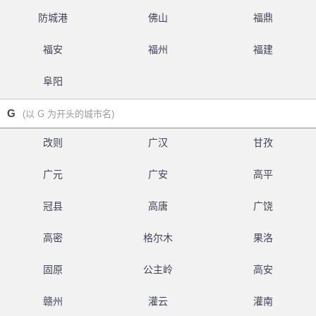
防城港
佛山
福鼎
福安
福州
福建
阜阳
G
(以 G 为开头的城市名)
改则
广汉
甘孜
广元
广安
高平
冠县
高唐
广饶
高密
格尔木
果洛
固原
公主岭
高安
赣州
灌云
灌南