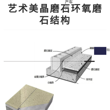
产车
艺术美晶磨石环氧磨
间
石结构