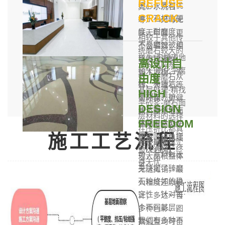
REFUSE
透心，具有优
壳、水洗石
CRACK
异于石材的硬
等）：无毒无
度、耐磨度，
味无甲醛，更
相较于其他传
不易磨蚀被美
不含辐射，相
统磨石较大的
誉为“无缝硬地
比传统建材，
高设计自
开裂风险系
毯”；防化学腐
如木地板、瓷
数，臻磨石从
由度
蚀、易清洁、
砖、大理石等
基层处理-精找
HIGH
易翻新养护，
更环保、更健
平砂浆-磨石面
DESIGN
长达跟建筑主
康。整个地面
层材料的选择
FREEDOM
体同寿命的使
体系可达A级
在压折比都具
施工工艺流程
用年限，让您
防火，绿色建
有极高的优
整个地面可实
一次选择，终
筑LEED认
势，从材料本
现大面积整体
身无忧
证。
身决定了臻磨
无缝摊铺，最
石始终如的稳
大程度还原设
定性：针对每·
计；多达一百
个不同基层，
多种色彩、图
我们有多种不
案造型均可自