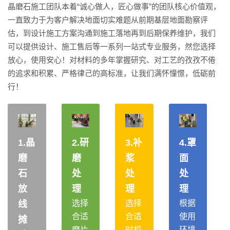
晶磨石施工团队本着“诚心做人，匠心做事”的团队核心价值观，
一直致力于为客户解决地面切实难题从前期基层地面勘察评
估，到设计施工方案沟通到施工落地再到后期保养维护，我们
可以提供设计、施工售后等一系列一站式专业服务，然您选择
放心，使用安心！对材料的多年掌握研究、对工艺的孜孜不倦
的追求和积累、严格律己的高标准，让我们满怀憧憬，低砺前
行！
1.晶
2.研
3.补
4.罩
磨
磨
浆
面
石
处
处
处
放
理
理
理
选择
选择
根据
线
合适
合适
使用
摊
磨片
时机
环境