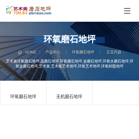
首
页
未
环氧磨石地坪
分
类
HOME
产品中心
环氧磨石地坪
正文内容
联
电
艺术美环氧磨石地坪,晶磨石地坪,环氧磨石地坪,金磨石地坪,环氧水磨石地坪,环
系
话
氧金磨石地坪,艺术美,艺术美艺术地坪,环氧艺术地坪,环氧树脂地坪
我
咨
们
询
环氧磨石地坪
无机磨石地坪