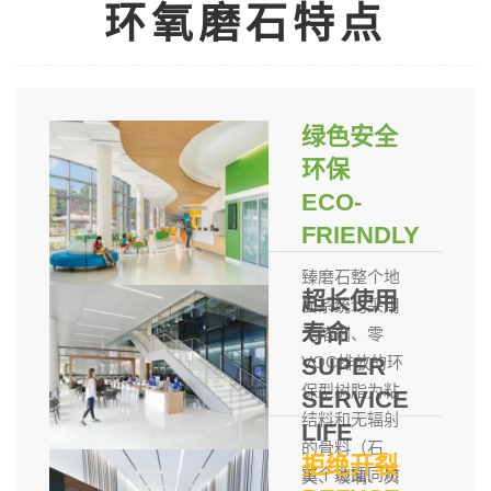
环氧磨石特点
绿色安全
环保
ECO-
FRIENDLY
臻磨石整个地
超长使用
面系统均采用
寿命
无溶剂、零
VOC排放的环
SUPER
保型树脂为粘
SERVICE
结料和无辐射
LIFE
的骨料（石
拒绝开裂
整个地面同质
英、玻璃、贝