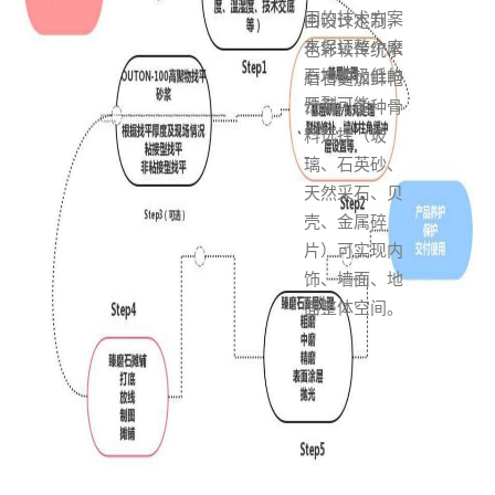
同的技术方案
由设计定制，
来保证整个磨
色彩较传统水
石地面极低的
磨石更加鲜艳
开裂可能
饱满。多种骨
料选择（玻
璃、石英砂、
天然采石、贝
壳、金属碎
片）可实现内
饰、墙面、地
面整体空间。