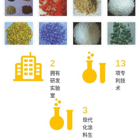
2
13
拥有
项专
研发
利技
实验
术
室
3
现代
化涂
料生