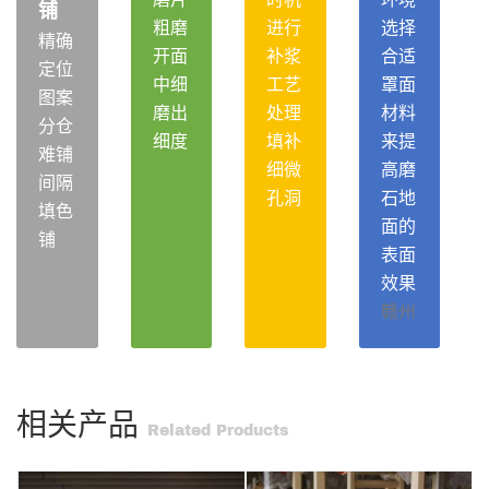
铺
粗磨
进行
选择
精确
开面
补浆
合适
定位
中细
工艺
罩面
图案
磨出
处理
材料
分仓
细度
填补
来提
难铺
细微
高磨
间隔
孔洞
石地
填色
面的
铺
表面
效果
赣州
相关产品
Related Products